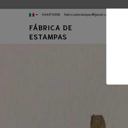
1144470356
fabricadestampas@gmail.com
FÁBRICA DE
INICI
ESTAMPAS