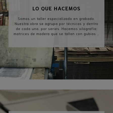
LO QUE HACEMOS
Somos un taller especializado en grabado.
Nuestra obra se agrupa por técnicas y dentro
de cada una, por series. Hacemos xilografía;
matrices de madera que se tallan con gubias y
se imprimen artesanalmente sobre papel.
Haciendo series numeradas. También
monocopias; matrices de distintos materiales
que pasamos varias veces por la prensa,
creando fantasmas, superposiciones y
degradés sobre papel o tela. Es una técnica
mas azarosa, de copias únicas. Y por último,
hacemos también gofrados, distintos
materiales que se pasan con presión a
papeles de mucho algodón, humedecidos, sin
tinta, dejando solo los relieves. Realizamos
ilustraciones para libros y afiches y
brindamos, una vez al mes, talleres intensivos
de xilografía.