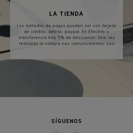
LA TIENDA
Los métodos de pagos pueden ser con tarjeta
de crédito, débito, paypal. En Efectivo o
transferencia hay 5% de descuento. Una vez
realizada la compra nos comunicaremos. Los
pedidos se retiran por el taller los días
miércoles de 11 a 19h. Hacemos envíos por
correos a todo el país y al exterior. Se pueden
hacer cambios y devoluciones. .
SÍGUENOS